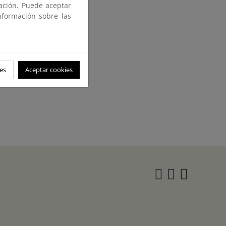
gación. Puede aceptar
nformación sobre las
es
Aceptar cookies
Instagra
Twitter
Face