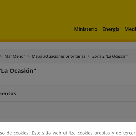
Ministerio
Energía
Medi
Mar Menor
Mapa actuaciones prioritarias
Zona 2 "La Ocasión"
"La Ocasión"
entos
so de cookies: Este sitio web utiliza cookies propias y de terce