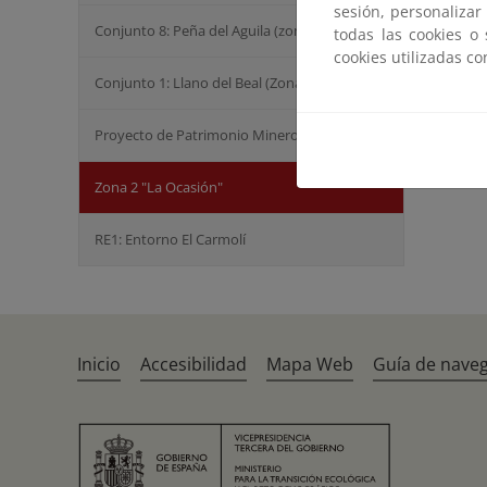
sesión, personalizar
Conjunto 8: Peña del Aguila (zona 1)
todas las cookies o
cookies utilizadas c
Conjunto 1: Llano del Beal (Zona 2)
Proyecto de Patrimonio Minero
Zona 2 "La Ocasión"
RE1: Entorno El Carmolí
Inicio
Accesibilidad
Mapa Web
Guía de nave