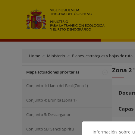
Home
Ministerio
Planes, estrategias y hojas de ruta
Zona 2 
Mapa actuaciones prioritarias
Conjunto 1: Llano del Beal (Zona 1)
Docum
Conjunto 4: Brunita (Zona 1)
Capas
Conjunto 5: Descargador
Conjunto 5B: Sancti Spiritu
Información sobre u