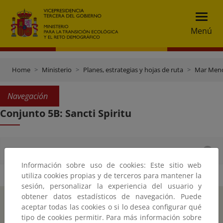
Menú
Home
Ministerio
Planes, estrategias y hojas de ruta
Mar Men
Navegación
Conjunto 5B: Sancti Spiritu
Documentos
Información sobre uso de cookies: Este sitio web
utiliza cookies propias y de terceros para mantener la
sesión, personalizar la experiencia del usuario y
obtener datos estadísticos de navegación. Puede
Inicio
Instagr
Twitte
Fac
aceptar todas las cookies o si lo desea configurar qué
tipo de cookies permitir. Para más información sobre