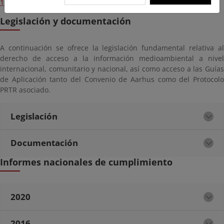
13 de marzo de 2019
.
Legislación y documentación
A continuación se ofrece la legislación fundamental relativa al
derecho de acceso a la información medioambiental a nivel
internacional, comunitario y nacional, así como acceso a las Guías
de Aplicación tanto del Convenio de Aarhus como del Protocolo
PRTR asociado.
Legislación
Documentación
Informes nacionales de cumplimiento
2020
2016