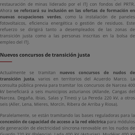
restauración de minas liderado por el ITJ con fondos del PRTR.
Ahora
se reforzará su inclusión en las ofertas de formación e
nuevas ocupaciones verdes
, como la instalación de panele
fotovoltaicos, eficiencia energética o gestión de residuos. Este
refuerzo se dirigirá tanto a desempleados de las zonas de
transición justa como a las personas inscritas en la bolsa de
empleo del ITJ.
Nuevos concursos de transición justa
Actualmente se tramitan
nuevos concursos de nudos d
transición justa
, varios en territorios del Acuerdo Marco. La
consulta pública previa para tramitar los concursos de Narcea 400
kV beneficiará a seis municipios asturianos (Allande, Cangas del
Narcea, Degaña, Ibias, Salas y Tineo) y La Pereda 220 kV, a otros
seis (Aller, Lena, Mieres, Morcín, Ribera de Arriba y Riosa).
Paralelamente, se están tramitando las bases reguladoras para la
concesión de capacidad de acceso a la red eléctrica
para módulos
de generación de electricidad síncrona renovable en los nudos de
Guardo 220 kV (Palencia), Lada 400 kV (Asturias), Mudéjar 400 kV