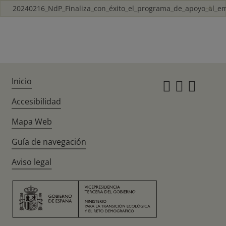
20240216_NdP_Finaliza_con_éxito_el_programa_de_apoyo_al_e
Inicio
Instagr
Twitte
Fac
Accesibilidad
Mapa Web
Guía de navegación
Aviso legal