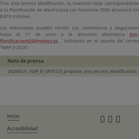
Tras esta tercera Modificación, la inversión total correspondiente
a la Planificación de electricidad con horizonte 2026 alcanzará los
8.810 millones.
Los interesados pueden remitir sus comentarios y alegaciones
hasta el 11 de junio a la dirección electrónica
bzn-
PlanificacionH26@miteco.es
, indicando en el asunto del correo
“MAP-3-2026”.
Nota de prensa
20260521_NdP_El_MITECO_propone_una_tercera_Modificación_
Inicio
Instagr
Twitte
Fac
Accesibilidad