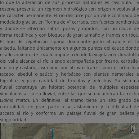
lo que la alteración de sus procesos naturales es casi nula. La
reserva presenta un régimen hidrológico con origen nivopluvial y
de carácter permanente. El río discurre por un valle confinado de
modelado glaciar, en “forma de V” cerrada, con fuertes pendientes
y donde se alternan saltos, pozas y rápidos, con un cauce de
forma rectilínea y con bloques de gran tamaño y tramos en roca.
El tipo de vegetación riparia dominante junto al cauce es la
aliseda, faltando únicamente en algunos puntos del cauce donde
el afloramiento de roca lo impide o donde la vegetación climatófila
del valle alcanza el río, siendo acompañada por fresno, carballo,
encina y castaño, así como por otros estratos como el arbustivo
(acebo, abedul o saúco) y herbáceo con plantas nemorales e
higrófitos y gran cantidad de briófitos y helechos. Su sistema
fluvial constituye un hábitat potencial de múltiples especies
vinculadas al curso fluvial, entre las que se encuentran la trucha
(
Salmo trutta
). En definitiva, el tramo tiene un alto grado d
naturalidad, en gran parte a su aislamiento y la dificultad de
acceso al río y conforma un paisaje fluvial de gran belleza y
singularidad.