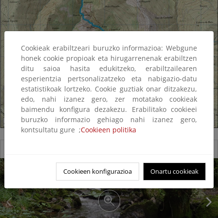
Cookieak erabiltzeari buruzko informazioa: Webgune
honek cookie propioak eta hirugarrenenak erabiltzen
ditu saioa hasita edukitzeko, erabiltzailearen
esperientzia pertsonalizatzeko eta nabigazio-datu
estatistikoak lortzeko. Cookie guztiak onar ditzakezu,
edo, nahi izanez gero, zer motatako cookieak
baimendu konfigura dezakezu. Erabilitako cookieei
buruzko informazio gehiago nahi izanez gero,
kontsultatu gure ;
Cookieen politika
Reserva Natural Fluvial del Río San Xil
Cookieen konfigurazioa
Onartu cookieak