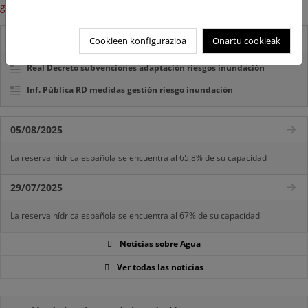
gestión del riesgo de inundación
.
Destacados
Cookieen konfigurazioa
Onartu cookieak
Real Decreto subvenciones adaptación riesgos inundación
Inf. Pública RD medidas gestión riesgo inundación
05/08/2025
La reserva hídrica española se encuentra al 65,8% de su capacidad
29/07/2025
La reserva hídrica española se encuentra al 67% de su capacidad
Noticias sobre Agua
Ver todas las noticias