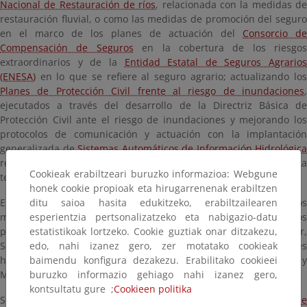
Nacional de Restauración de ríos
, relacionada con la medidas d
restauración fluvial, o como las medidas de promoción del seguro
en el marco de los planes de actuación del
Consorcio de
Compensación de Seguros
en la cobertura de los riesgos
extraordinarios y de la
Entidad Estatal de Seguros Agrarios
(ENESA
)
en lo que se refiere al seguro agrario; actualizando los
Planes de Protección Civil frente al riesgo de inundaciones
,
ejecutados a través del desarrollo de la Directriz Básica de
Protección Civil ante el riesgo de inundaciones y mejorando los
protocolos de comunicación y actuación con la implantación
generalizada de
Sistemas Automáticos de Información Hidrológica
relacionados con las medidas de predicción de avenidas y alerta
Cookieak erabiltzeari buruzko informazioa: Webgune
temprana.
honek cookie propioak eta hirugarrenenak erabiltzen
En el siguiente
ditu saioa hasita edukitzeko, erabiltzailearen
informe
se realiza una descripción de los aspectos
más destacados del contenido mencionado en el caso de los
esperientzia pertsonalizatzeko eta nabigazio-datu
planes de las demarcaciones hidrográficas del Guadalquivir,
estatistikoak lortzeko. Cookie guztiak onar ditzakezu,
Segura y Júcar, y de la parte española de las demarcaciones
edo, nahi izanez gero, zer motatako cookieak
hidrográficas del Miño-Sil, Duero, Tajo, Guadiana, Ebro, Ceuta y
baimendu konfigura dezakezu. Erabilitako cookieei
Melilla.
buruzko informazio gehiago nahi izanez gero,
kontsultatu gure ;
Cookieen politika
Se puede consultar el contenido completo de los
Planes d