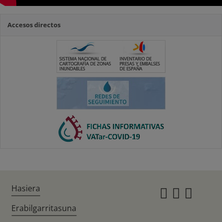
Accesos directos
Hasiera
Instagr
Twitte
Fac
Erabilgarritasuna