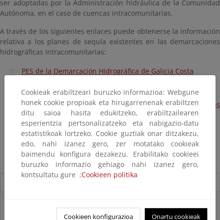
ser adoptadas por la Administración hidráulica de la Comunidad
Autónoma, en el caso de cuencas intracomunitarias.
A través de los siguientes enlaces puede obtenerse la información
relativa a los planes de sequía existentes en las demarcaciones
hidrográficas intracomunitarias:
PES de la Demarcación Hidrográfica de Galicia Costa
PES de las Cuencas Internas del País Vasco
Cookieak erabiltzeari buruzko informazioa: Webgune
honek cookie propioak eta hirugarrenenak erabiltzen
PES de las Demarcaciones Hidrográficas intracomunitarias
ditu saioa hasita edukitzeko, erabiltzailearen
de Andalucía
esperientzia pertsonalizatzeko eta nabigazio-datu
estatistikoak lortzeko. Cookie guztiak onar ditzakezu,
PES del Distrito de Cuenca Fluvial de Catalunya
edo, nahi izanez gero, zer motatako cookieak
PES de la Demarcación Hidrográfica de Illes Balears
baimendu konfigura dezakezu. Erabilitako cookieei
buruzko informazio gehiago nahi izanez gero,
kontsultatu gure ;
Cookieen politika
Destacados
Real Decreto subvenciones adaptación riesgos inundación
Cookieen konfigurazioa
Onartu cookieak
Inf. Pública RD medidas gestión riesgo inundación