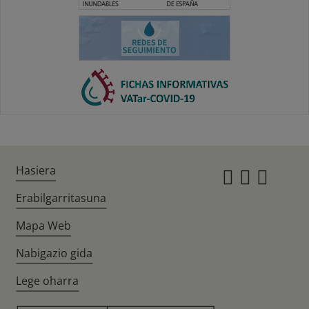
Hasiera
Instagr
Twitte
Fac
Erabilgarritasuna
Mapa Web
Nabigazio gida
Lege oharra