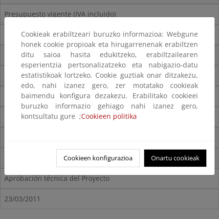
Presupuesto vigente (IVA incluido)
Cookieak erabiltzeari buruzko informazioa: Webgune
8.557.046,99 €
honek cookie propioak eta hirugarrenenak erabiltzen
ditu saioa hasita edukitzeko, erabiltzailearen
Aprobación técnica del Proyecto
esperientzia pertsonalizatzeko eta nabigazio-datu
estatistikoak lortzeko. Cookie guztiak onar ditzakezu,
16/06/2009
edo, nahi izanez gero, zer motatako cookieak
baimendu konfigura dezakezu. Erabilitako cookieei
Obra Colectores
buruzko informazio gehiago nahi izanez gero,
kontsultatu gure ;
Cookieen politika
FERROVIAL CONSERVACIÓN, S.A.
Presupuesto vigente (IVA incluido)
1.565.616,58 €
Cookieen konfigurazioa
Onartu cookieak
Aprobación técnica del Proyecto
23/03/2011