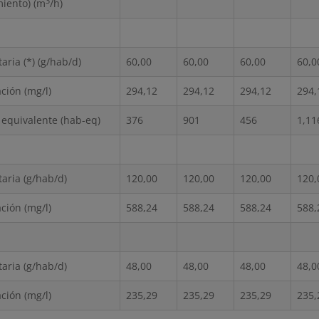
3
miento) (m
/h)
aria (*) (g/hab/d)
60,00
60,00
60,00
60,0
ción (mg/l)
294,12
294,12
294,12
294,
 equivalente (hab-eq)
376
901
456
1,11
taria (g/hab/d)
120,00
120,00
120,00
120,
ción (mg/l)
588,24
588,24
588,24
588,
taria (g/hab/d)
48,00
48,00
48,00
48,0
ción (mg/l)
235,29
235,29
235,29
235,