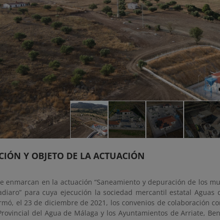
CIÓN Y OBJETO DE LA ACTUACIÓN
se enmarcan en la actuación “Saneamiento y depuración de los mun
adiaro” para cuya ejecución la sociedad mercantil estatal Aguas
rmó, el 23 de diciembre de 2021, los convenios de colaboración con
Provincial del Agua de Málaga y los Ayuntamientos de Arriate, Be