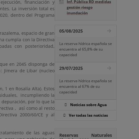
jecución, financiación y
Inf. Pública RD medidas
gestión riesgo
tes. La inversión total es
inundación
2020, dentro del Programa
05/08/2025
Grazalema, espacio de gran
ona cumpla con la Directiva
La reserva hídrica española se
badas con posterioridad,
encuentra al 65,8% de su
capacidad
 que en 2045 disponga de
29/07/2025
: Jimera de Libar (nucleo
La reserva hídrica española se
encuentra al 67% de su
n, 1 en Rosalía Alta). Estos
capacidad
siduales, incumpliendo la
 depuración, por lo que la
Noticias sobre Agua
rectiva , así como al resto
irectiva 2000/60/CE y al
Ver todas las noticias
tratamiento de las aguas
Reservas Naturales