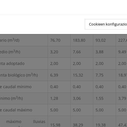
 equivalente (h-e)
376
901
456
1,11
Cookieen konfigurazi
saneamiento (l/hab/d)
204,00
204,00
204,00
204,
3
ario (m
/d)
76,70
183,80
93,02
227,
3
edio (m
/h)
3,20
7,66
3,88
9,49
nta adoptado
2,00
2,00
2,00
2,00
3
nta biológico (m
/h)
6,39
15,32
7,75
18,9
te caudal mínimo
0,40
0,40
0,40
0,40
3
ínimo (m
/h)
1,28
3,06
1,55
3,79
te caudal máximo
5,00
5,00
5,00
5,00
 máximo lluvias
15,98
38,29
19,38
47,4