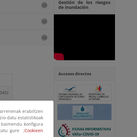
Gestión de los riesgos
de inundación
Accesos directos
045)
ano
arrenenak erabiltzen
zio-datu estatistikoak
ak baimendu konfigura
6
ltatu gure ;
Cookieen