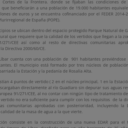
 Cortes de la Frontera. donde se fijaban las condiciones de e
n que beneficiarán a una población de 19.000 habitantes equivalen
llones de euros y se encuentra cofinanciado por el FEDER 2014-
lurirregional de España (POPE).
cipios se ubican dentro del espacio protegido Parque Natural de 
ural que requiere que la calidad de los vertidos que llegan a la z
1/271/CEE así como al resto de directivas comunitarias apro
la Directiva 2000/60/CE.
Líbar cuenta con una población de 901 habitantes previéndose
tantes. El municipio está formado por tres núcleos de población
 barriada la Estación y la pedanía de Rosalía Alta.
istían 4 puntos de vertido ( 2 en el núcleo principal, 1 en la Estació
escargaban directamente al río Guadiaro sin depurar sus aguas re
uropea 91/271/CEE, al no contar con ningún tipo de tratamiento de
 vertido no era suficiente para cumplir con los requisitos de la di
vas comunitarias aprobadas con posterioridad, incluyendo la D
 calidad de la masa de agua a la que vierte.
ción consiste en la construcción de una nueva EDAR para el 