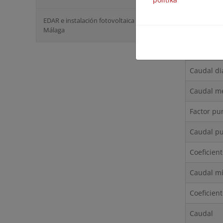
Población
EDAR e instalación fotovoltaica de Vélez-
Caudales
Málaga
Dotación 
Caudal di
Caudal m
Factor pu
Caudal pu
Coeficien
Caudal m
Coeficien
Caudal