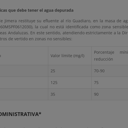
ticas que debe tener el agua depurada
de Jimera restituye su efluente al río Guadiaro, en la masa de 
060MSPF0612030), la cual no está identificada como zona sensibl
eas Andaluzas. En este sentido, atendiendo estrictamente a la Di
ros de vertido en zonas no sensibles:
Porcentaje mín
o
Valor límite (mg/l)
reducción
25
70-90
125
75
35
90
DMINISTRATIVA*