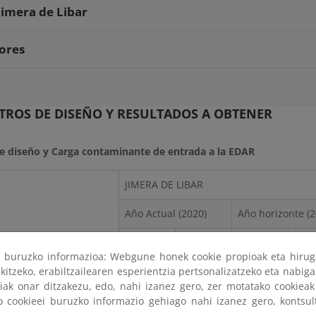
imera de Libar
ores
ROS DE DISEÑO Y RESULTADOS A OBTENER
e diseño y Carga contaminante de entrada a la EDAR
JIMERA DE LIBAR
Año Actual (2020)
Año horizonte (2
Invierno
Verano
Invierno
Ver
ri buruzko informazioa: Webgune honek cookie propioak eta hirug
kitzeko, erabiltzailearen esperientzia pertsonalizatzeko eta nabiga
tiak onar ditzakezu, edo, nahi izanez gero, zer motatako cookie
 (hab)
376
901
456
1,11
ko cookieei buruzko informazio gehiago nahi izanez gero, kontsu