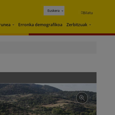
Euskera
Bilatu
runea
Erronka demografikoa
Zerbitzuak
Ingurunea
Zerbitzuak