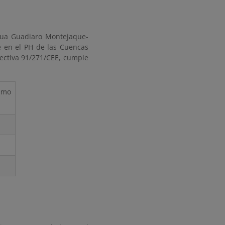
agua Guadiaro Montejaque-
e en el PH de las Cuencas
rectiva 91/271/CEE, cumple
imo