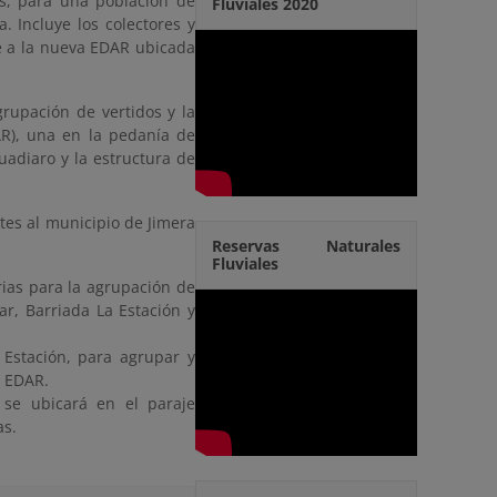
s, para una población de
Fluviales 2020
 Incluye los colectores y
e a la nueva EDAR ubicada
grupación de vertidos y la
R), una en la pedanía de
Guadiaro y la estructura de
tes al municipio de Jimera
Reservas Naturales
Fluviales
ias para la agrupación de
ar, Barriada La Estación y
 Estación, para agrupar y
a EDAR.
 se ubicará en el paraje
as.