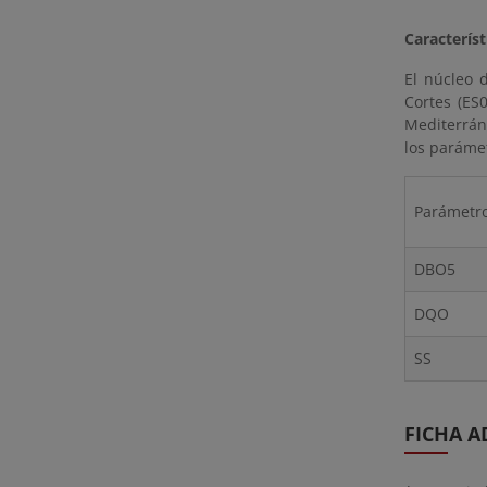
Caracterís
El núcleo 
Cortes (ES
Mediterrán
los parámet
Parámetr
DBO5
DQO
SS
FICHA A