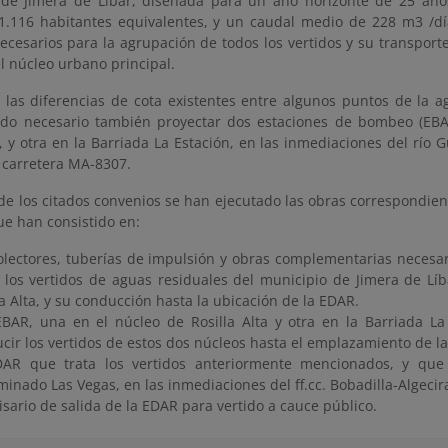
 de Jimera de Líbar, diseñada para un año horizonte de 25 año
1.116 habitantes equivalentes, y un caudal medio de 228 m3 /día.
cesarios para la agrupación de todos los vertidos y su transport
l núcleo urbano principal.
r las diferencias de cota existentes entre algunos puntos de la a
do necesario también proyectar dos estaciones de bombeo (EBA
a, y otra en la Barriada La Estación, en las inmediaciones del río 
 carretera MA-8307.
de los citados convenios se han ejecutado las obras correspondien
ue han consistido en:
olectores, tuberías de impulsión y obras complementarias necesar
 los vertidos de aguas residuales del municipio de Jimera de Líb
la Alta, y su conducción hasta la ubicación de la EDAR.
BAR, una en el núcleo de Rosilla Alta y otra en la Barriada La
cir los vertidos de estos dos núcleos hasta el emplazamiento de l
DAR que trata los vertidos anteriormente mencionados, y que
inado Las Vegas, en las inmediaciones del ff.cc. Bobadilla-Algecir
isario de salida de la EDAR para vertido a cauce público.