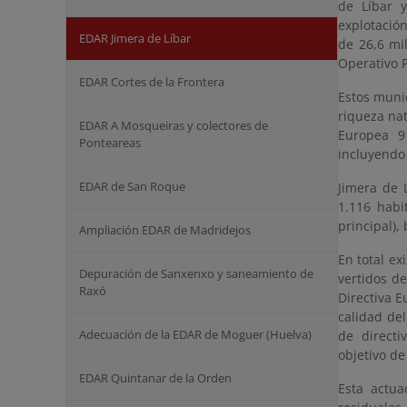
de Líbar y
explotació
EDAR Jimera de Líbar
de 26,6 mi
Operativo P
EDAR Cortes de la Frontera
Estos muni
riqueza nat
EDAR A Mosqueiras y colectores de
Europea 9
Ponteareas
incluyendo 
EDAR de San Roque
Jimera de 
1.116 habi
principal),
Ampliación EDAR de Madridejos
En total ex
Depuración de Sanxenxo y saneamiento de
vertidos d
Raxó
Directiva E
calidad del
Adecuación de la EDAR de Moguer (Huelva)
de directi
objetivo de
EDAR Quintanar de la Orden
Esta actua