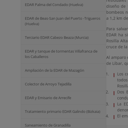
residuales
EDAR Palma del Condado (Huelva)
diseño de 
bombeos ne
a 1,2 km de
EDAR de Beas-San Juan del Puerto -Trigueros
(Huelva)
Para salva
EDAR ha si
Terciario EDAR Cabezo Beaza (Murcia)
Rosilla Alt
cruce de la
EDAR y tanque de tormentas Villafranca de
los Caballeros
Al amparo 
de Líbar, q
Ampliación de la EDAR de Mazagón
Los c
todos
Colector de Arroyo Tejadilla
Rosil
Dos E
EDAR y Emisario de Arrecife
condu
La E
denom
Tratamiento primario EDAR Galindo (Bizkaia)
El em
Saneamiento de Granadilla