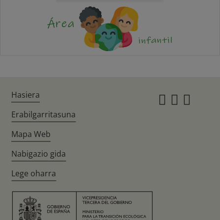
Hasiera
Instagr
Twitte
Fac
Erabilgarritasuna
Mapa Web
Nabigazio gida
Lege oharra