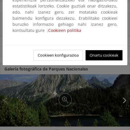
estatistikoak lortzeko. Cookie guztiak onar ditzakezu,
28/07/2026
edo, nahi izanez gero, zer motatako cookieak
baimendu konfigura dezakezu. Erabilitako cookieei
El Gobierno acelera la electrificación de la economía incrementando la
buruzko informazio gehiago nahi izanez gero,
inversión en redes eléctricas y el control sobre el destino de las
inversiones
kontsultatu gure ;
Cookieen politika
Noticias sobre Ministerio
Ver todas las noticias
Cookieen konfigurazioa
Onartu cookieak
Galería fotográfica de Parques Nacionales