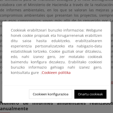
colabora con el Ministerio de Hacienda a través de la realización
de informes ambientales, en los que se valoran las mejoras y
compromisos ambientales que presentan los proyectos, siempre
que esos compromisos vayan más allá de lo requerido por la
norma.
Cookieak erabiltzeari buruzko informazioa: Webgune
Así, se estudian las mejoras ambientales que incorpora el
honek cookie propioak eta hirugarrenenak erabiltzen
proyecto en diversas materias como pueden ser: la gestión de
ditu saioa hasita edukitzeko, erabiltzailearen
residuos, aguas residuales y/o emisiones a la atmósfera, la
esperientzia pertsonalizatzeko eta nabigazio-datu
reducción del consumo de agua, energía y materias primas, la
estatistikoak lortzeko. Cookie guztiak onar ditzakezu,
gestión del ciclo de vida del producto, así como cualquier
edo, nahi izanez gero, zer motatako cookieak
actuación, no exigida administrativamente, para prevenir o
baimendu konfigura dezakezu. Erabilitako cookieei
corregir sus potenciales efectos negativos sobre el medio
buruzko informazio gehiago nahi izanez gero,
ambiente.
kontsultatu gure ;
Cookieen politika
Subdirección General de Incentivos Regionales del Ministerio
de Hacienda.
Cookieen konfigurazioa
Onartu cookieak
Número de informes ambientales realizados
anualmente