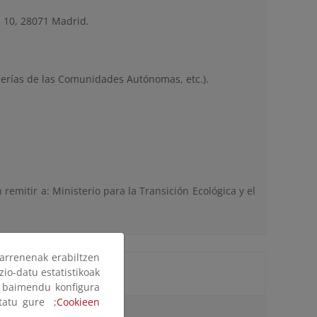
z 10, 28071 Madrid.
jerías de las Comunidades Autónomas, etc.).
remitir a: Ministerio para la Transición Ecológica y el
arrenenak erabiltzen
zio-datu estatistikoak
ak baimendu konfigura
ltatu gure ;
Cookieen