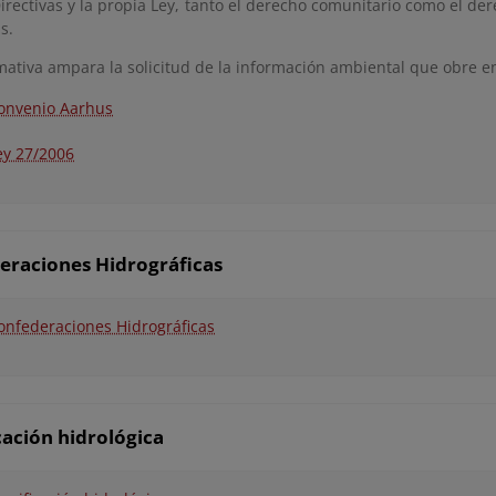
irectivas y la propia Ley, tanto el derecho comunitario como el de
s.
mativa ampara la solicitud de la información ambiental que obre e
onvenio Aarhus
ey 27/2006
eraciones Hidrográficas
onfederaciones Hidrográficas
cación hidrológica