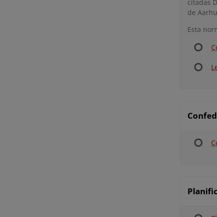
citadas D
de Aarhu
Esta nor
C
L
Confed
C
Planifi