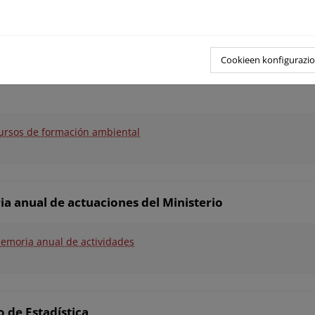
unto de venta y adquisición de publicaciones
Cookieen konfigurazi
ursos de formación ambiental
a anual de actuaciones del Ministerio
emoria anual de actividades
 de Estadística