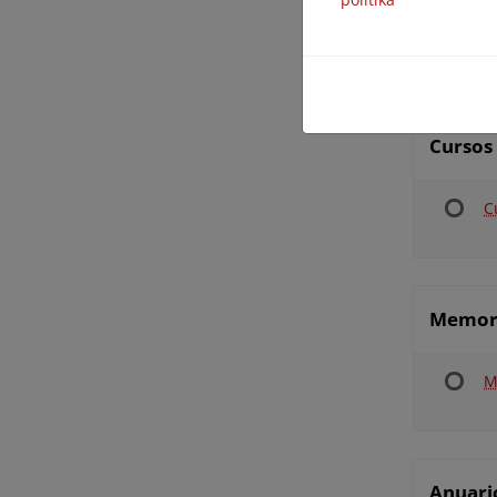
P
Cursos
C
Memori
M
Anuario