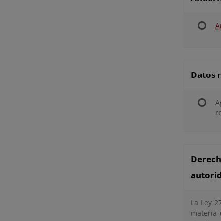
A
Datos 
A
r
Derech
autori
La Ley 27
materia 