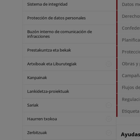
Sistema de integridad
Datos me
Derechos
Protección de datos personales
Confeder
Buzón interno de comunicación de
infracciones
Planific
Prestakuntza eta bekak
Protecci
Obras y 
Artxiboak eta Liburutegiak
Campañ
Kanpainak
Flujos d
Lankidetza-proiektuak
Regulaci
Sariak
Etiqueta
Haurren txokoa
Zerbitzuak
Ayudas