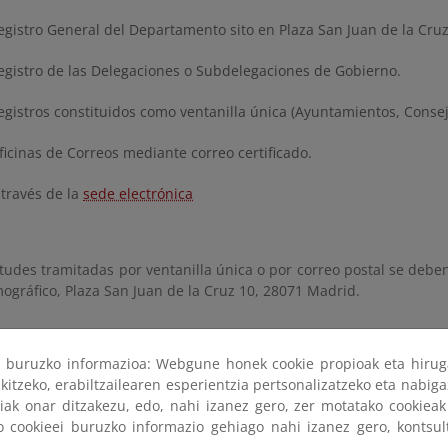
egistro General del Departamento sito en Plaza San Juan de la Cru
egistro de las Delegaciones o Subdelegaciones de Gobierno.
egistros constituidos como ventanilla única (Ayuntamientos, Conse
ficinas de Correos mediante correo certificado.
 través de la
sede electrónica
itudes tramitadas por ventanilla única o por correo postal se deben 
ográfico, Plaza San Juan de la Cruz 10, 28071 Madrid.
ri buruzko informazioa: Webgune honek cookie propioak eta hirug
kitzeko, erabiltzailearen esperientzia pertsonalizatzeko eta nabiga
r una publicación
tiak onar ditzakezu, edo, nahi izanez gero, zer motatako cookie
ko cookieei buruzko informazio gehiago nahi izanez gero, kontsu
de la tienda virtual, del punto de venta y por correo certificado.