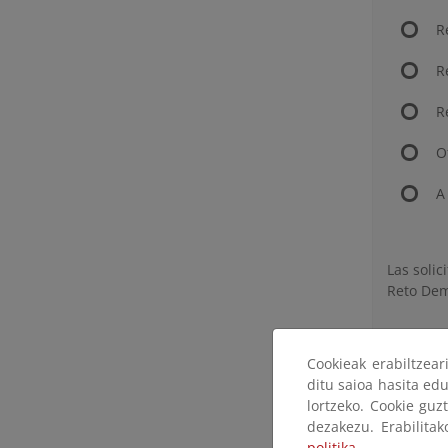
R
R
R
O
A
Las solic
Reto Dem
Cookieak erabiltzea
ditu saioa hasita edu
Adquiri
lortzeko. Cookie guz
dezakezu. Erabilita
A través 
politika