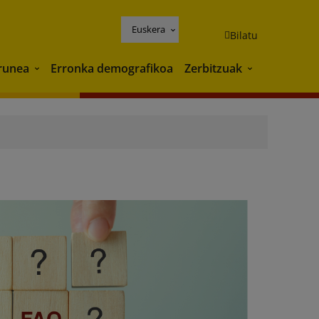
Euskera
Bilatu
runea
Erronka demografikoa
Zerbitzuak
Ingurunea
Zerbitzuak