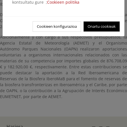
kontsultatu gure ;
Cookieen politika
Iberoamérica.
De todas las operaciones, 33 tienen la consideración de Ayuda
Oficial al Desarrollo, por un importe global desembolsado de
Cookieen konfigurazioa
Onartu cookieak
24,26 millones de euros (94,21 % del total).
Adicionalmente y con cargo a sus respectivos presupuestos, la
Agencia Estatal de Meteorología (AEMET) y el Organismo
Autónomo Parques Nacionales (OAPN) realizaron aportaciones
voluntarias a organismos internacionales relacionados con las
materias de su competencia por importes globales de 876.708,09
€ y 182.920,00 €, respectivamente. Entre estas contribuciones se
puede destacar la aportación a la Red Iberoamericana de
Reservas de la Biosfera IberoMaB para el fomento de reservas de
la biosfera transfronterizas en Iberoamérica y el Caribe, por parte
de OAPN, o la contribución a la Agrupación de Interés Económico
EUMETNET, por parte de AEMET.
Hasiera