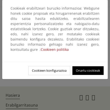
Cookieak erabiltzeari buruzko informazioa: Webgune
honek cookie propioak eta hirugarrenenak erabiltzen
Convocatoria
ditu saioa hasita edukitzeko, erabiltzailearen
esperientzia pertsonalizatzeko eta nabigazio-datu
estatistikoak lortzeko. Cookie guztiak onar ditzakezu,
Resolución de 19 de diciembre de 2023, de la
edo, nahi izanez gero, zer motatako cookieak
baimendu konfigura dezakezu. Erabilitako cookieei
Subsecretaría, por la que se convoca la provisión de
buruzko informazio gehiago nahi izanez gero,
puesto de trabajo por el sistema de libre designación
kontsultatu gure ;
Cookieen politika
Modelo de solicitud
Cookieen konfigurazioa
Onartu cookieak
Hasiera
Instagr
Twitte
Fac
Erabilgarritasuna