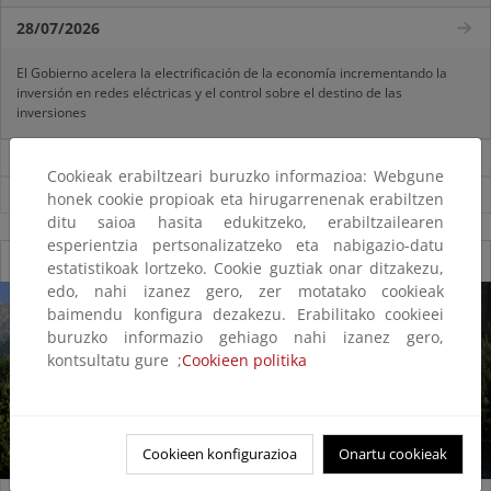
28/07/2026
El Gobierno acelera la electrificación de la economía incrementando la
inversión en redes eléctricas y el control sobre el destino de las
inversiones
Noticias sobre Ministerio
Cookieak erabiltzeari buruzko informazioa: Webgune
Ver todas las noticias
honek cookie propioak eta hirugarrenenak erabiltzen
ditu saioa hasita edukitzeko, erabiltzailearen
esperientzia pertsonalizatzeko eta nabigazio-datu
Galería fotográfica de Parques Nacionales
estatistikoak lortzeko. Cookie guztiak onar ditzakezu,
edo, nahi izanez gero, zer motatako cookieak
baimendu konfigura dezakezu. Erabilitako cookieei
buruzko informazio gehiago nahi izanez gero,
kontsultatu gure ;
Cookieen politika
Cookieen konfigurazioa
Onartu cookieak