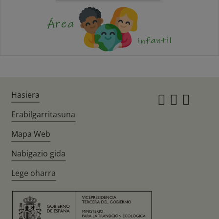
Hasiera
Instagr
Twitte
Fac
Erabilgarritasuna
Mapa Web
Nabigazio gida
Lege oharra