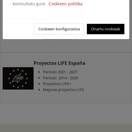
kontsultatu gure ;
Cookieen politika
Proyectos LIFE UE
Período 2021 - 2027
Período 2014 - 2020
Cookieen konfigurazioa
Onartu cookieak
Proyectos LIFE +
Bases de datos LIFE
Proyectos LIFE España
Período 2021 - 2027
Período 2014 - 2020
Proyectos LIFE+
Mejores proyectos LIFE