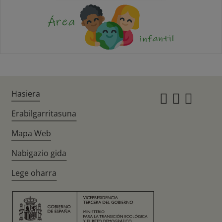
Hasiera
Instagr
Twitte
Fac
Erabilgarritasuna
Mapa Web
Nabigazio gida
Lege oharra