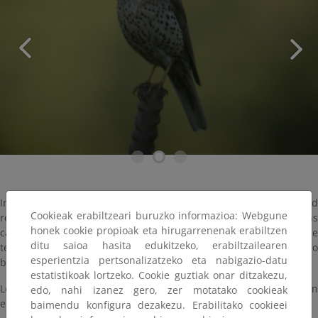
Información relativa a la caza como aprovechamiento y actividad
Cookieak erabiltzeari buruzko informazioa: Webgune
recreativa. Se incluyen las licencias de caza expedidas, las
honek cookie propioak eta hirugarrenenak erabiltzen
capturas por especie, la superficie de los distintos tipos de
ditu saioa hasita edukitzeko, erabiltzailearen
terrenos cinegéticos, y otras actuaciones relacionadas, así como
esperientzia pertsonalizatzeko eta nabigazio-datu
beneficios económicos complementarios generados
estatistikoak lortzeko. Cookie guztiak onar ditzakezu,
Los resultados anuales se publican en junio del año n+2, siendo n
edo, nahi izanez gero, zer motatako cookieak
el año de referencia.
baimendu konfigura dezakezu. Erabilitako cookieei