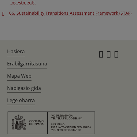
investments
06. Sustainability Transitions Assessment Framework (STAF)
Hasiera
Instagr
Twitte
Fac
Erabilgarritasuna
Mapa Web
Nabigazio gida
Lege oharra