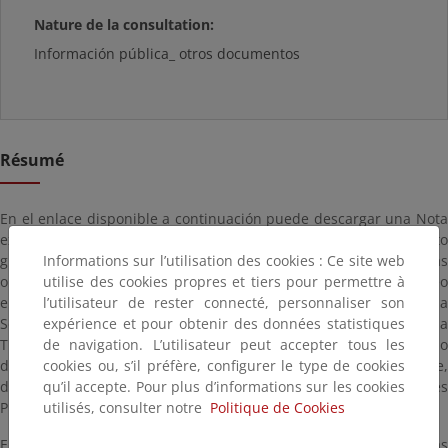
Nature de la consultation:
Información pública_ otros documentos
Résumé
En el enlace disponible a continuación puede descargar una Nota
explicativa que incluye las asignaciones propuestas para el quinto
Informations sur l’utilisation des cookies : Ce site web
grupo de nuevos entrantes del periodo 2021-2025. Las
utilise des cookies propres et tiers pour permettre à
observaciones se remitirán preferiblemente a la cuenta de correo
l’utilisateur de rester connecté, personnaliser son
electrónico
bzn-ip-ets@miteco.es
o mediante escrito dirigido a l
expérience et pour obtenir des données statistiques
Secretaría de Estado de Medio Ambiente del Ministerio para la
de navigation. L’utilisateur peut accepter tous les
Transición Ecológica y el Reto Demográfico, de conformidad con lo
cookies ou, s’il préfère, configurer le type de cookies
dispuesto en el artículo 16.4 de la Ley 39/2015, de 1 de octubre,
qu’il accepte. Pour plus d’informations sur les cookies
del Procedimiento Administrativo Común de las Administraciones
utilisés, consulter notre
Politique de Cookies
Públicas.
El plazo para la presentación de observaciones es de 20 días