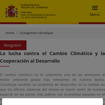
Menú
Home
Changement climatique
Navigation
La lucha contra el Cambio Climático y la
Cooperación al Desarrollo
El cambio climático no es solamente una de las amenazas al
medio ambiente global más relevantes de nuestra época.
Constituye también un problema de desarrollo, en la medida en
que los efectos adversos del mismo se hacen sentir de manera
especial en los países más pobres con economías basadas en el
sector primario. Con carácter general son los países en desarrollo
quienes cuentan con una población más vulnerable y menor