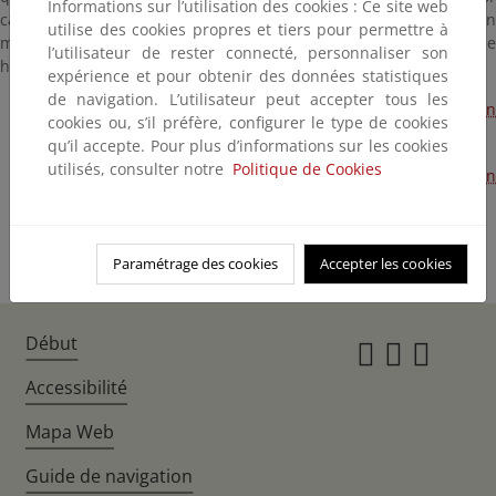
Informations sur l’utilisation des cookies : Ce site web
capacidad de adaptación y, en consecuencia, quienes sufrirán en
utilise des cookies propres et tiers pour permettre à
mayor medida las consecuencias del cambio climático a pesar de
l’utilisateur de rester connecté, personnaliser son
haber contribuido mucho menos a la aparición del problema.
expérience et pour obtenir des données statistiques
de navigation. L’utilisateur peut accepter tous les
Los compromisos internacionales en materia de integración
cookies ou, s’il préfère, configurer le type de cookies
del cambio climático en las políticas de desarrollo
qu’il accepte. Pour plus d’informations sur les cookies
utilisés, consulter notre
Politique de Cookies
La Integración del Cambio Climático en la Cooperación
Española al Desarrollo.
Paramétrage des cookies
Accepter les cookies
Début
Instagr
Twitte
Fac
Accessibilité
Mapa Web
Guide de navigation