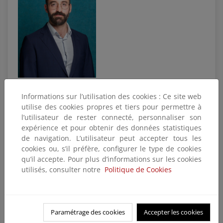
D. Joan Groizard Payeras
Informations sur l’utilisation des cookies : Ce site web
utilise des cookies propres et tiers pour permettre à
Secretaría
l’utilisateur de rester connecté, personnaliser son
expérience et pour obtenir des données statistiques
Dirección: Paseo de la Castellana, 160 - Madrid 28071
de navigation. L’utilisateur peut accepter tous les
Correo electrónico:
Bzn-seenergia@miteco.es
cookies ou, s’il préfère, configurer le type de cookies
qu’il accepte. Pour plus d’informations sur les cookies
utilisés, consulter notre
Politique de Cookies
Gabinete
Dirección General de Política Energética y
Minas
Paramétrage des cookies
Accepter les cookies