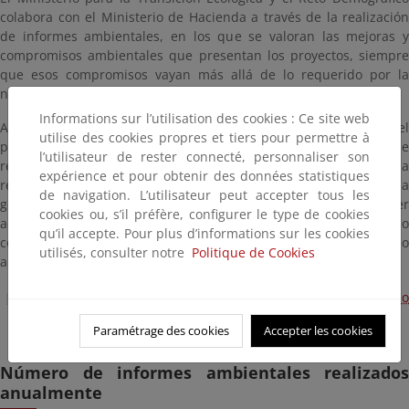
colabora con el Ministerio de Hacienda a través de la realización
de informes ambientales, en los que se valoran las mejoras y
compromisos ambientales que presentan los proyectos, siempre
que esos compromisos vayan más allá de lo requerido por la
norma.
Informations sur l’utilisation des cookies : Ce site web
Así, se estudian las mejoras ambientales que incorpora el
utilise des cookies propres et tiers pour permettre à
proyecto en diversas materias como pueden ser: la gestión de
l’utilisateur de rester connecté, personnaliser son
residuos, aguas residuales y/o emisiones a la atmósfera, la
expérience et pour obtenir des données statistiques
reducción del consumo de agua, energía y materias primas, la
de navigation. L’utilisateur peut accepter tous les
gestión del ciclo de vida del producto, así como cualquier
cookies ou, s’il préfère, configurer le type de cookies
actuación, no exigida administrativamente, para prevenir o
qu’il accepte. Pour plus d’informations sur les cookies
corregir sus potenciales efectos negativos sobre el medio
utilisés, consulter notre
Politique de Cookies
ambiente.
Subdirección General de Incentivos Regionales del Ministerio
de Hacienda.
Paramétrage des cookies
Accepter les cookies
Número de informes ambientales realizados
anualmente