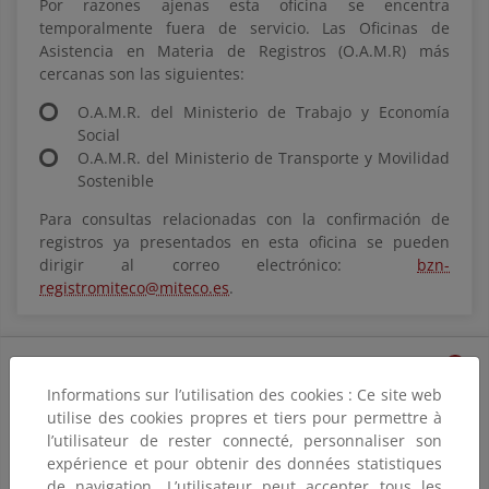
Por razones ajenas esta oficina se encentra
temporalmente fuera de servicio. Las Oficinas de
Asistencia en Materia de Registros (O.A.M.R) más
cercanas son las siguientes:
O.A.M.R. del Ministerio de Trabajo y Economía
Social
O.A.M.R. del Ministerio de Transporte y Movilidad
Sostenible
Para consultas relacionadas con la confirmación de
registros ya presentados en esta oficina se pueden
dirigir al correo electrónico:
bzn-
registromiteco@miteco.es
.
Información multimedia
Informations sur l’utilisation des cookies : Ce site web
utilise des cookies propres et tiers pour permettre à
l’utilisateur de rester connecté, personnaliser son
expérience et pour obtenir des données statistiques
de navigation. L’utilisateur peut accepter tous les