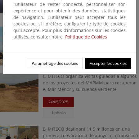
12/06/2025
l’utilisateur de rester connecté, personnaliser son
expérience et pour obtenir des données statistiques
1 photo
de navigation. L’utilisateur peut accepter tous les
cookies ou, s’il préfère, configurer le type de cookies
La labor de control del regadío ilegal eleva a
qu’il accepte. Pour plus d’informations sur les cookies
9.100 las hectáreas cerradas por el MITECO
utilisés, consulter notre
Politique de Cookies
05/06/2025
1 photo
Paramétrage des cookies
Accepter les cookies
El MITECO organiza visitas guiadas a algunos
de los proyectos del MAPMM para recuperar
el Mar Menor y su cuenca vertiente
24/05/2025
1 photo
El MITECO destinará 11,5 millones en una
primera convocatoria de apoyo a la transición