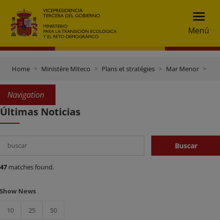
Menú
Home
Ministère Miteco
Plans et stratégies
Mar Menor
Últ
Navigation
Últimas Noticias
Rechercher
Buscar
47
matches found.
Show News
10
25
50