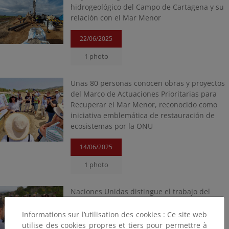
hidrogeológico del Campo de Cartagena y su
relación con el Mar Menor
22/06/2025
1 photo
Unas 80 personas conocen obras y proyectos
del Marco de Actuaciones Prioritarias para
Recuperar el Mar Menor, reconocido como
iniciativa emblemática de restauración de
ecosistemas por la ONU
14/06/2025
1 photo
Naciones Unidas distingue el trabajo del
ministerio en el Mar Menor como Iniciativa
Emblemática de Restauración Mundial
Informations sur l’utilisation des cookies : Ce site web
utilise des cookies propres et tiers pour permettre à