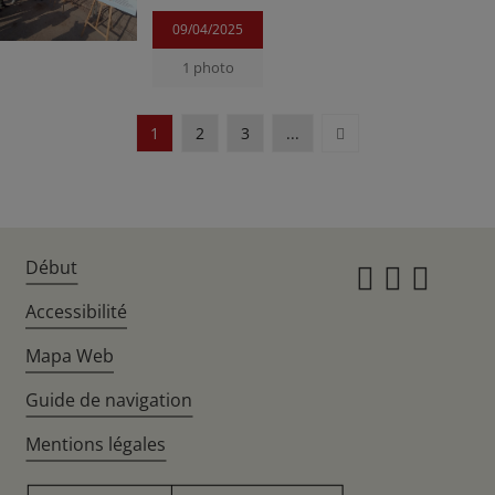
09/04/2025
1 photo
Suivant
1
2
3
...
Début
Instagr
Twitte
Fac
Accessibilité
Mapa Web
Guide de navigation
Mentions légales