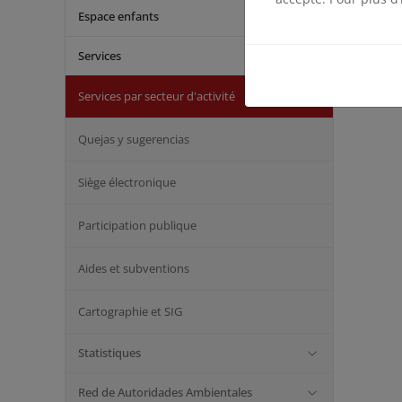
Espace enfants
Services
Services par secteur d'activité
Quejas y sugerencias
Siège électronique
Participation publique
Aides et subventions
Cartographie et SIG
Statistiques
Red de Autoridades Ambientales