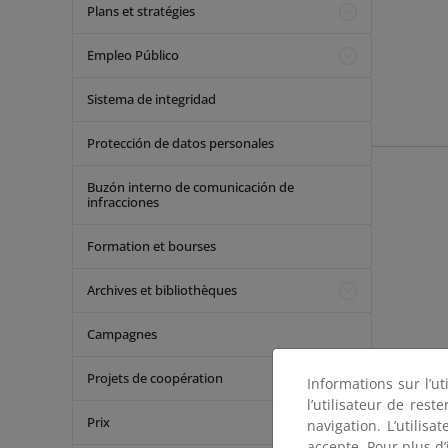
Plans et stratégies
Empleo Público
Sistema de integridad
Protección de datos personales
Buzón interno de comunicación de
infracciones
Formation et bourses
Archives et bibliothèques
Campagnes
Projets de coopération
Informations sur l’ut
l’utilisateur de res
Prix
navigation. L’utilisa
accepte. Pour plus d’