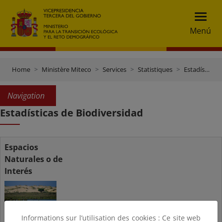
Menú
Home
Ministère Miteco
Services
Statistiques
Estadísticas de Biodiversidad
Navigation
Estadísticas de Biodiversidad
Espacios
Naturales o de
Interés
Informations sur l’utilisation des cookies : Ce site web