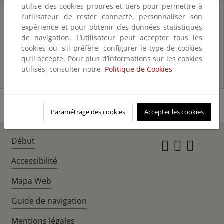
utilise des cookies propres et tiers pour permettre à
Estadística de Diversidad de
l’utilisateur de rester connecté, personnaliser son
Especies Silvestres
expérience et pour obtenir des données statistiques
de navigation. L’utilisateur peut accepter tous les
cookies ou, s’il préfère, configurer le type de cookies
qu’il accepte. Pour plus d’informations sur les cookies
utilisés, consulter notre
Politique de Cookies
Paramétrage des cookies
Accepter les cookies
Début
Instagr
Twitte
Fac
Accessibilité
Mapa Web
Guide de navigation
Mentions légales