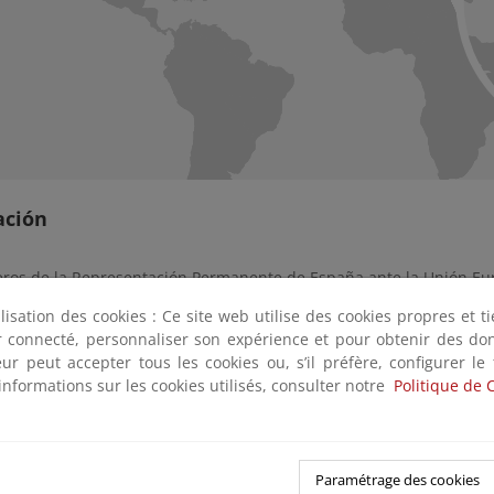
ación
eros de la Representación Permanente de España ante la Unión E
de Asuntos Exteriores, Cooperación y Unión Europea pero su activi
ilisation des cookies : Ce site web utilise des cookies propres et 
an. En el caso de los consejeros REPER que negocian los expedient
ter connecté, personnaliser son expérience et pour obtenir des do
e Medio Ambiente (ENVI)
y en el
Consejo de Transportes, Teleco
teur peut accepter tous les cookies ou, s’il préfère, configurer le
aguardan los intereses españoles en las negociaciones competencia
informations sur les cookies utilisés, consulter notre
Politique de 
o.
al tarea es reunirse con sus homólogos de los otros 27 Estado
 defender las posiciones de España. Con motivo del semestre de 
Paramétrage des cookies
forzada temporalmente para poder hacer frente a las diversas tare