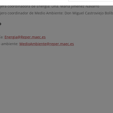
jera coordinadora de Energía: Dña. María Jiménez Navarro
jero coordinador de Medio Ambiente: Don Miguel Castroviejo Bolí
o
ía:
Energia@Reper.maec.es
 ambiente:
MedioAmbiente@reper.maec.es