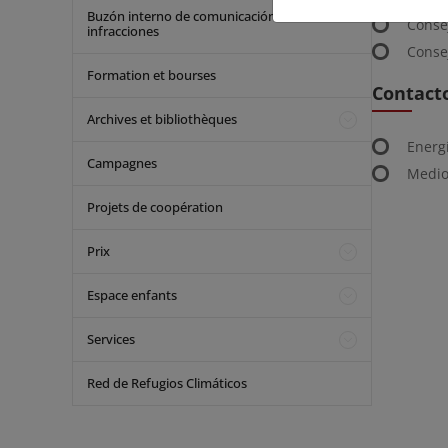
Buzón interno de comunicación de
Conse
infracciones
Conse
Formation et bourses
Contact
Archives et bibliothèques
Energ
Campagnes
Medio
Projets de coopération
Prix
Espace enfants
Services
Red de Refugios Climáticos