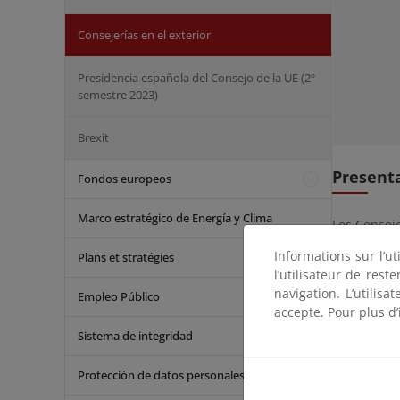
Consejerías en el exterior
Presidencia española del Consejo de la UE (2º
semestre 2023)
Brexit
Present
Fondos europeos
Marco estratégico de Energía y Clima
Los Consej
Ministerio 
Informations sur l’ut
Plans et stratégies
que trabaj
l’utilisateur de res
Consejo d
navigation. L’utilisa
Empleo Público
estos salv
accepte. Pour plus d’
Demográfic
Sistema de integridad
Su princip
expresar y
Protección de datos personales
ha visto re