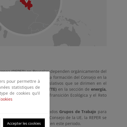
uropea (REPER) en Bruselas dependen orgánicamente del
dad se especializa según la formación del Consejo en la
tiers pour permettre à
es legislativos y no legislativos que se dirimen en el
nnées statistiques de
municaciones y Energía (TTE)
en la sección de
energía,
 type de cookies qu’il
 del Ministerio para la Transición Ecológica y el Reto
Cookies
s Miembros en los denominados
Grupos de Trabajo
para
presidencia española del Consejo de la UE, la REPER se
Accepter les cookies
as adicionales que surgen en este periodo.