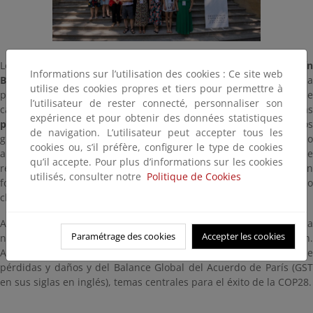
Los
Directores Generales de clima se reunieron en el Jardí
Informations sur l’utilisation des cookies : Ce site web
Botánico de Málaga los días 4 y 5 de julio
para celebrar la
utilise des cookies propres et tiers pour permettre à
primera reunión bajo la Presidencia Española en materia de
l’utilisateur de rester connecté, personnaliser son
cambio climático. En este encuentro se presentaron las
expérience et pour obtenir des données statistiques
principales prioridades de la Presidencia
y se debatió sobre lo
de navigation. L’utilisateur peut accepter tous les
grandes temas en negociación para conseguir un acuerdo
cookies ou, s’il préfère, configurer le type de cookies
ambicioso en la
Cumbre del Clima de Dubai (COP28)
, qu
qu’il accepte. Pour plus d’informations sur les cookies
responda a la ciencia y a las necesidades de las personas, con un
utilisés, consulter notre
Politique de Cookies
foco especial en los más vulnerables a los impactos del cambio
climático.
A continuación, se discutió en detalle sobre los tres pilares de la
Paramétrage des cookies
Accepter les cookies
negociación climática: mitigación, adaptación y financiación.
Además, se debatió en sesiones plenarias sobre los temas de
pérdidas y daños y del Balance Global del Acuerdo de París (GST
en sus siglas en inglés), temas centrales para el éxito de la COP28.