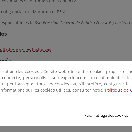
dos anuales se difunden en el año n+2.
 obligatoria por figurar en el PEN.
responsable es la
Subdirección General de Política Forestal y Lucha con
dos
ultados y series históricas
ogía
ilisation des cookies : Ce site web utilise des cookies propres et 
onómicas Nacionales de la Selvicultura
ter connecté, personnaliser son expérience et pour obtenir des do
teur peut accepter tous les cookies ou, s’il préfère, configurer le
n Estadística del IOE incluida en esta operación 
informations sur les cookies utilisés, consulter notre
Politique de 
0
Cuentas Económicas Nacionales de la Selvicultura
Paramétrage des cookies