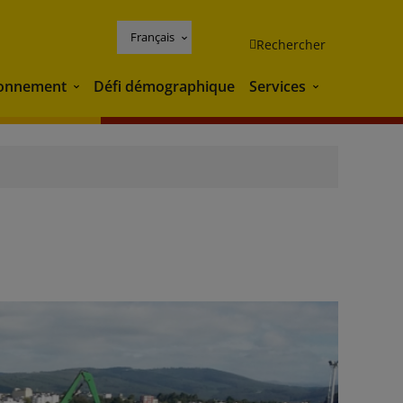
Français
Rechercher
ronnement
Défi démographique
Services
Environnement
Services