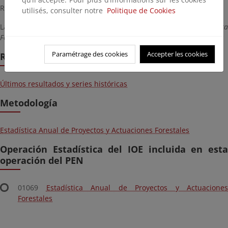
Realización obligatoria por figurar en el PEN.
utilisés, consulter notre
Politique de Cookies
La Unidad responsable es la
Subdirección General de Política
Forestal y Lucha contra la Desertificación.
Paramétrage des cookies
Accepter les cookies
Resultados
Últimos resultados y series históricas
Metodología
Estadística Anual de Proyectos y Actuaciones Forestales
Operación Estadística del IOE incluida en esta
operación del PEN
01069
Estadística Anual de Proyectos y Actuaciones
Forestales