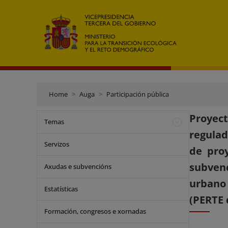
Home
Auga
Participación pública
Proyec
Temas
regulad
Servizos
de proy
subvenc
Axudas e subvencións
urbano
Estatísticas
(PERTE d
Formación, congresos e xornadas