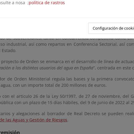
nsulte a nosa ;
política de rastros
lo de programas de ayudas para el impulso a la digitalización a los
de la formación e innovación en competencias digitales en la admi
Configuración de cooki
 establece distintos mecanismos de apoyo a los sectores econ
ias de subvenciones, tanto en concurrencia competitiva como en 
so industrial, así como repartos en Conferencia Sectorial, así co
 Estado.
 proyecto de Orden se enmarca en el desarrollo de línea de actuac
ización a los distintos usuarios del agua en España
”, centrada en este 
dor de Orden Ministerial regula las bases y la primera convocator
agua, con un importe total de 200 millones de euros.
 con el artículo 26 de la Ley 50/1997, de 27 de noviembre, del Go
ública con un plazo de 15 días hábiles, del 9 de junio de 2022 al 2
arios y alegaciones al borrador de Real Decreto se pueden real
de las Aguas y Gestión de Riesgos
.
remisión