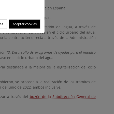
 distintos usuarios del agua en España.
nistración y gestión del agua.
es
Aceptar cookies
ómicos asociados a la gestión del agua, a través de
no competitiva, centrados en el ciclo urbano del agua,
mo la contratación directa a través de la Administración
ión “
3. Desarrollo de programas de ayudas para el impulso
caso en el ciclo urbano del agua.
ia destinada a la mejora de la digitalización del ciclo
bierno, se procede a la realización de los trámites de
9 de junio de 2022, ambos inclusive.
izar a través del
buzón de la Subdirección General de