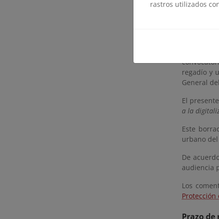
rastros utilizados co
3. Desarrol
4. Fomento 
Este PERTE
convocator
regadío y u
General del
El presente
a la digital
Este borra
urbano del 
De acuerdo
audiencia p
Los coment
Protección 
Prazo de 