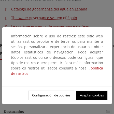
Catálogo de gobernanza del agua en España
The water governance system of Spain
Le système espagnol de gouvernance de l’eau
Información sobre o uso de rastros: este sitio web
utiliza rastros propios e de terceiros para manter a
Fichas de los servicios relacionados con el agua en
sesión, personalizar a experiencia do usuario e obter
datos estatísticos de navegación. Pode aceptar
España:
tódolos rastros ou se o desexa, pode configurar que
tipo de rastros quere permitir. Para máis información
sobre os rastros utilizados consulte a nosa ;
política
1. Planificación hidrológica
de rastros
2. Gestión sostenible
3. Eficacia en el servicio
4. Seguridad para los ciudadanos
Configuración de cookies
Aceptar cookies
Destacados