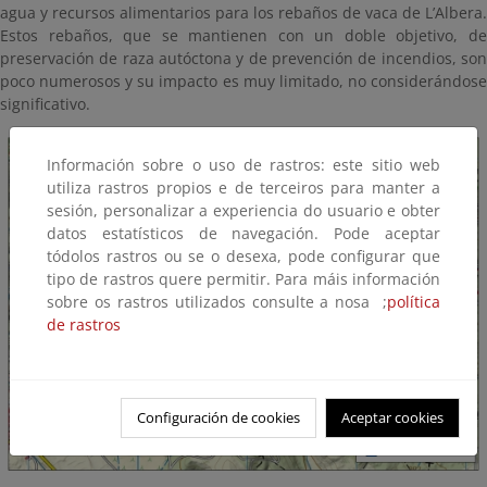
agua y recursos alimentarios para los rebaños de vaca de L’Albera.
Estos rebaños, que se mantienen con un doble objetivo, de
preservación de raza autóctona y de prevención de incendios, son
poco numerosos y su impacto es muy limitado, no considerándose
significativo.
Información sobre o uso de rastros: este sitio web
utiliza rastros propios e de terceiros para manter a
sesión, personalizar a experiencia do usuario e obter
datos estatísticos de navegación. Pode aceptar
tódolos rastros ou se o desexa, pode configurar que
tipo de rastros quere permitir. Para máis información
sobre os rastros utilizados consulte a nosa ;
política
de rastros
Configuración de cookies
Aceptar cookies