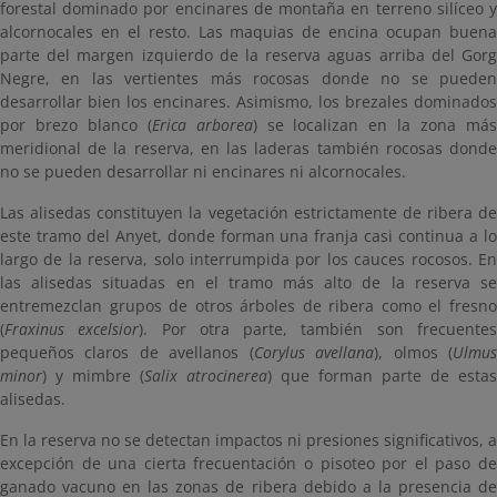
forestal dominado por encinares de montaña en terreno silíceo y
alcornocales en el resto. Las maquias de encina ocupan buena
parte del margen izquierdo de la reserva aguas arriba del Gorg
Negre, en las vertientes más rocosas donde no se pueden
desarrollar bien los encinares. Asimismo, los brezales dominados
por brezo blanco (
Erica arborea
) se localizan en la zona má
meridional de la reserva, en las laderas también rocosas donde
no se pueden desarrollar ni encinares ni alcornocales.
Las alisedas constituyen la vegetación estrictamente de ribera de
este tramo del Anyet, donde forman una franja casi continua a lo
largo de la reserva, solo interrumpida por los cauces rocosos. En
las alisedas situadas en el tramo más alto de la reserva se
entremezclan grupos de otros árboles de ribera como el fresno
(
Fraxinus excelsior
). Por otra parte, también son frecuente
pequeños claros de avellanos (
Corylus avellana
), olmos (
Ulmu
minor
) y mimbre (
Salix atrocinerea
) que forman parte de estas
alisedas.
En la reserva no se detectan impactos ni presiones significativos, a
excepción de una cierta frecuentación o pisoteo por el paso de
ganado vacuno en las zonas de ribera debido a la presencia de