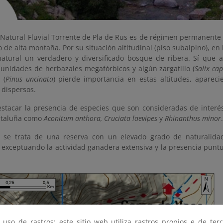
Natural Fluvial Torrente de Pla de Rus es de régimen permanente y
ío de alta montaña. Por su situación altitudinal (piso subalpino), en
atural un verdadero y diversificado bosque de ribera. Sí que a
munidades de herbazales megafórbicos y algún zargatillo (
Salix ca
 (
Pinus uncinata
) pierde importancia en estas altitudes, apareci
 dispersos.
stacar la presencia de especies que son consideradas de interés
ataluña como
Aconitum anthora, Cruciata laevipes
y
Rhinanthus minor
.
 se trata de una reserva con un elevado grado de naturalida
, exceptuando la actividad ganadera extensiva y la presencia punt
 uso de rastros: este sitio web utiliza rastros propios e de ter