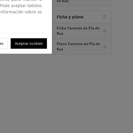
de Rus
 Pode aceptar tódolos
 información sobre os
Ficha y plano
Ficha Torrente de Pla de
Rus
es
Aceptar cookies
Plano Torrente de Pla de
Rus