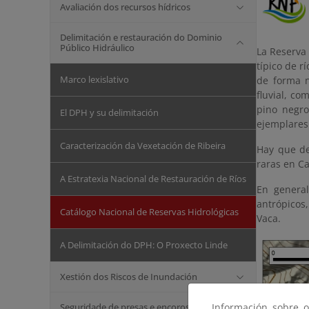
Avaliación dos recursos hídricos
Delimitación e restauración do Dominio
Público Hidráulico
La Reserva 
típico de r
Marco lexislativo
de forma n
fluvial, co
pino negro
El DPH y su delimitación
ejemplares
Caracterización da Vexetación de Ribeira
Hay que de
raras en C
A Estratexia Nacional de Restauración de Ríos
En general
antrópicos
Catálogo Nacional de Reservas Hidrológicas
Vaca.
A Delimitación do DPH: O Proxecto Linde
Xestión dos Riscos de Inundación
Seguridade de presas e encoros
Información sobre o