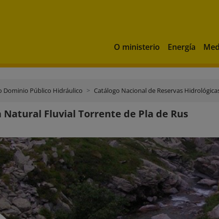
O ministerio
Energía
Med
o Dominio Público Hidráulico
Catálogo Nacional de Reservas Hidrológica
 Natural Fluvial Torrente de Pla de Rus