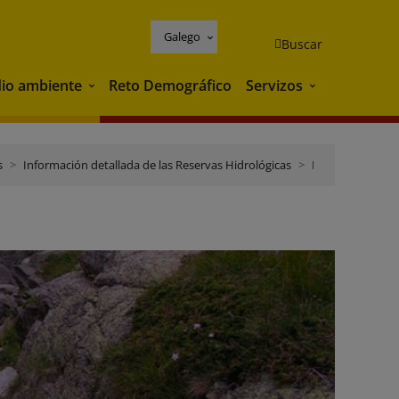
Galego
Buscar
io ambiente
Reto Demográfico
Servizos
Medio ambiente
Servizos
s
Información detallada de las Reservas Hidrológicas
Distrito de Cuenca Fluvial de Cataluña