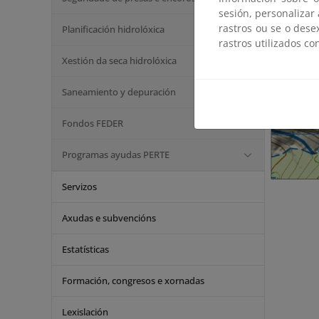
sesión, personalizar
rastros ou se o dese
Planificación hidrolóxica
rastros utilizados co
Xestión da seca hidrolóxica
Saneamiento y depuración
Fondos FEDER
Programas ayudas PERTE
Servizos
Axudas e subvencións
Estatísticas
Formación, congresos e xornadas
Lexislación