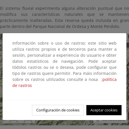
El sistema fluvial experimenta alguna alteración puntual que no
modifica sus características naturales que se mantienen
prácticamente inalteradas. Esta reserva queda incluida en gran
parte dentro del Parque Nacional de Ordesa y Monte Perdido.
Información sobre o uso de rastros: este sitio web
utiliza rastros propios e de terceiros para manter a
sesión, personalizar a experiencia do usuario e obter
datos estatísticos de navegación. Pode aceptar
tódolos rastros ou se o desexa, pode configurar que
tipo de rastros quere permitir. Para máis información
sobre os rastros utilizados consulte a nosa ;
política
de rastros
Configuración de cookies
Aceptar cookies