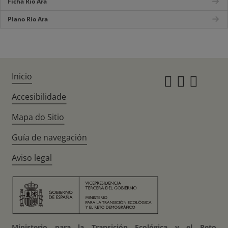
Ficha Río Ara
Plano Río Ara
Inicio
Instagr
Twitte
Fac
Accesibilidade
Mapa do Sitio
Guía de navegación
Aviso legal
Ministerio para la Transición Ecológica y el Reto