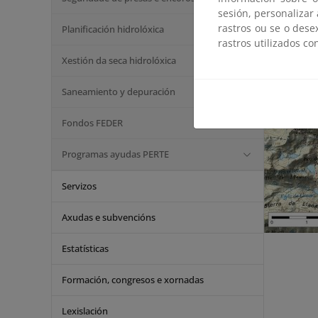
sesión, personalizar
rastros ou se o dese
Planificación hidrolóxica
rastros utilizados co
Xestión da seca hidrolóxica
Saneamiento y depuración
Fondos FEDER
Programas ayudas PERTE
Servizos
Axudas e subvencións
Estatísticas
Formación, congresos e xornadas
Lexislación