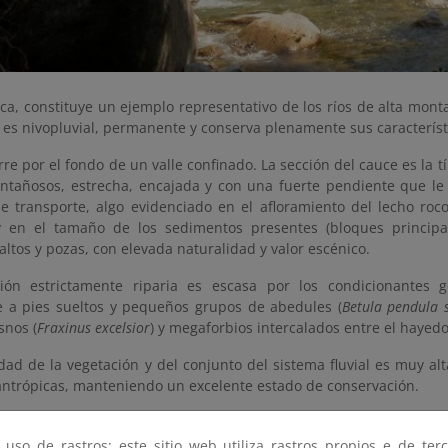
nca, constituye un ejemplo representativo de los ríos de alta mont
 es nivopluvial, permanente y conserva plenamente sus característ
urre por el fondo de un valle confinado. La sección del cauce es la t
ontañosos, estrecha, encajada y con una fuerte pendiente que le 
de transporte, algo evidenciado en el afloramiento del lecho roc
y en el tamaño de los sedimentos presentes (bloques princip
altos y pozas, con elevada naturalidad y valor escénico.
ión estrictamente riparia es escasa por los condicionantes ge
e a pies sueltos y pequeños grupos de abedules (
Betula pendula 
esnos (
Fraxinus excelsior
) y megaforbios intercalados entre el hayed
dad de la vegetación y del conjunto del sistema fluvial es muy al
antrópicas, manteniendo un excelente estado de conservación.
 uso de rastros: este sitio web utiliza rastros propios e de ter