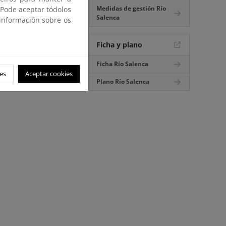
Medidas de gestión Río
 Pode aceptar tódolos
Salenca
 información sobre os
Ficha y plano
Ficha Río Salenca
es
Aceptar cookies
Plano Río Salenca