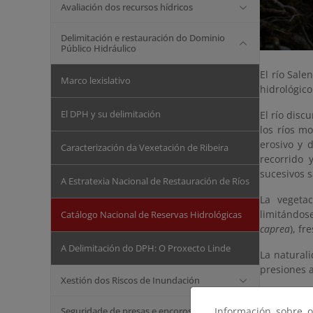
Avaliación dos recursos hídricos
Delimitación e restauración do Dominio
Público Hidráulico
El río Sale
Marco lexislativo
hidrológico
El DPH y su delimitación
El río disc
los ríos m
erosivo y 
Caracterización da Vexetación de Ribeira
recorrido 
sucesivos s
A Estratexia Nacional de Restauración de Ríos
La vegetac
limitándos
Catálogo Nacional de Reservas Hidrológicas
caprea
), fr
A Delimitación do DPH: O Proxecto Linde
La naturali
presiones 
Xestión dos Riscos de Inundación
Seguridade de presas e encoros
Información sobre o