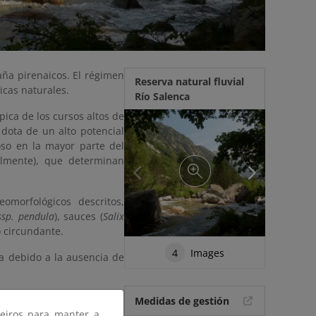
aña pirenaicos. El régimen
Reserva natural fluvial
icas naturales.
Río Salenca
ípica de los cursos altos de
dota de un alto potencial
oso en la mayor parte del
almente), que determinan
omorfológicos descritos,
ssp. pendula
), sauces (
Salix
o circundante.
4
Images
ta debido a la ausencia de
Medidas de gestión
ceiros para manter a