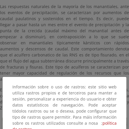
Las respuestas naturales de la mayoría de los manantiales, ante
los eventos de precipitación, se caracterizan por aumentos de
caudal paulatinos y sostenidos en el tiempo. Es decir, puede
llegar a pasar hasta un mes entre el evento de precipitación y la
punta de la crecida (caudal máximo del manantial antes de
empezar a disminuir), en contraposición a lo que se suele
observar en manantiales típicamente kársticos con rápidos
aumentos y descensos de caudal. Este comportamiento denota
que el acuífero carbonatico de las RNS es de tipo fisurado, en el
que el flujo del agua subterránea discurre principalmente a través
de fracturas y fisuras. Este tipo de acuíferos se caracterizan por
tener mayor capacidad de regulación de los recursos que los
acuíferos de tipo kárstico.
Información sobre o uso de rastros: este sitio web
En esta RNS existen diferentes espacios naturales protegidos,
utiliza rastros propios e de terceiros para manter a
como son el Parque Natural y la Zona de Importancia Comunitaria
sesión, personalizar a experiencia do usuario e obter
de Sierras de Tejeda, Almijara y Alhama, así como diversos LIC y
datos estatísticos de navegación. Pode aceptar
ZEPA de la Red Natura 2000.
tódolos rastros ou se o desexa, pode configurar que
tipo de rastros quere permitir. Para máis información
sobre os rastros utilizados consulte a nosa ;
política