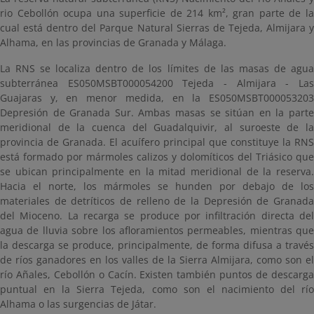
rio Cebollón ocupa una superficie de 214 km², gran parte de la
cual está dentro del Parque Natural Sierras de Tejeda, Almijara y
Alhama, en las provincias de Granada y Málaga.
La RNS se localiza dentro de los límites de las masas de agua
subterránea ES050MSBT000054200 Tejeda - Almijara - Las
Guajaras y, en menor medida, en la ES050MSBT000053203
Depresión de Granada Sur. Ambas masas se sitúan en la parte
meridional de la cuenca del Guadalquivir, al suroeste de la
provincia de Granada. El acuífero principal que constituye la RNS
está formado por mármoles calizos y dolomíticos del Triásico que
se ubican principalmente en la mitad meridional de la reserva.
Hacia el norte, los mármoles se hunden por debajo de los
materiales de detríticos de relleno de la Depresión de Granada
del Mioceno. La recarga se produce por infiltración directa del
agua de lluvia sobre los afloramientos permeables, mientras que
la descarga se produce, principalmente, de forma difusa a través
de ríos ganadores en los valles de la Sierra Almijara, como son el
río Añales, Cebollón o Cacín. Existen también puntos de descarga
puntual en la Sierra Tejeda, como son el nacimiento del río
Alhama o las surgencias de Játar.