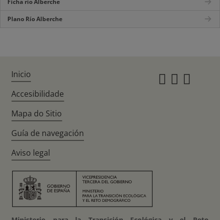
Ficha río Alberche
Plano Río Alberche
Inicio
Instagr
Twitte
Fac
Accesibilidade
Mapa do Sitio
Guía de navegación
Aviso legal
Ministerio para la Transición Ecológica y el Reto