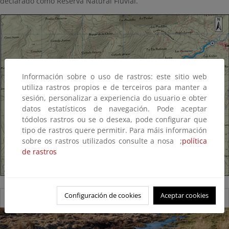
declarado como Reserva Natural Fluvial.
Información sobre o uso de rastros: este sitio web
utiliza rastros propios e de terceiros para manter a
sesión, personalizar a experiencia do usuario e obter
datos estatísticos de navegación. Pode aceptar
tódolos rastros ou se o desexa, pode configurar que
tipo de rastros quere permitir. Para máis información
sobre os rastros utilizados consulte a nosa ;
política
de rastros
Configuración de cookies
Aceptar cookies
Reserva Natural Fluvial del Río Alberche