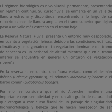
El régimen hidrológico es nivo-pluvial, permanente, presentando
un régimen continuo. Su curso fluvial se enmarca en un valle de
llanura estrecha y discontinua, encontrando a lo largo de su
recorrido zonas de llanura amplia en el tramo superior que dejan
paso a un valle más estrecho en el tramo bajo.
La Reserva Natural Fluvial presenta un entorno muy despoblado,
en cuanto a vegetación leñosa, debido a las condiciones edáficas,
climáticas y usos ganaderos. La vegetación dominante del tramo
de cabecera es un herbazal de altitud mientras que en el tramo
inferior se encuentra en general un cinturón de vegetación
ribereña.
En la reserva se encuentra una fauna variada como el desmán
ibérico (
Galemys pyrenaicus
), el odonato
Macromia splendens
o el
barbo común (
Luciobarbus bocagei
).
Por ello, se considera que el río Alberche mantiene una
importante representatividad y en un alto grado de naturalidad
que otorgan a este curso fluvial de un paisaje de singularidad
hidromorfológica y belleza que le hacen merecedor de ser