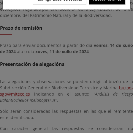
silvestres autóctonas, alterar su pureza genética o los equilibrios
ecológicos, regulado por el artículo 54 de la Ley 42/2007, de 13 de
diciembre, del Patrimonio Natural y de la Biodiversidad.
Prazo de remisión
Prazo para enviar documentos a partir do día
venres, 14 de xuñ
de 2024
ata o día
xoves, 11 de xullo de 2024
Presentación de alegacións
Las alegaciones y observaciones se pueden dirigir al buzón de la
Subdirección General de Biodiversidad Terrestre y Marina
buzon-
sgb@miteco.es
indicando en el asunto:
"Análisis de riesg
Balantiocheilos melanopterus
"
.
Sólo serán consideradas las respuestas en las que el remitente
esté identificado.
Con carácter general las respuestas se considerarán no