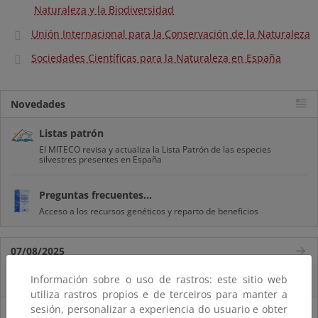
Naturaleza y la Biodiversidad
Unión Internacional para la Conservación de la Naturaleza
Sociedades Científicas para la Naturaleza en España
Novedades
Listas patrón
El MITECO revisa y actualiza la Lista Patrón de las especies
silvestres presentes en España
Preguntas frecuentes...
Acceso a los recursos genéticos y reparto de beneficios
07/08/2025
Información sobre o uso de rastros: este sitio web
El censo de aves del Parque Nacional de las Tablas bate récords históricos
utiliza rastros propios e de terceiros para manter a
sesión, personalizar a experiencia do usuario e obter
27/06/2025