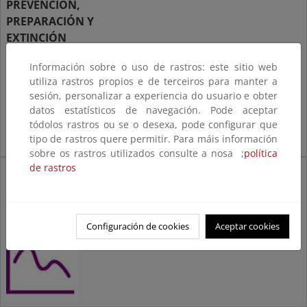
PREVENCIÓN,
PREPARACIÓN Y
EXTINCIÓN
Medios y acciones para reducir los
Información sobre o uso de rastros: este sitio web
incendios
utiliza rastros propios e de terceiros para manter a
sesión, personalizar a experiencia do usuario e obter
datos estatísticos de navegación. Pode aceptar
tódolos rastros ou se o desexa, pode configurar que
tipo de rastros quere permitir. Para máis información
sobre os rastros utilizados consulte a nosa ;
política
de rastros
ESTADÍSTICA Y PARTES
DIARIOS
Estadística Definitiva, Avances
Informativos y Partes Diarios
Configuración de cookies
Aceptar cookies