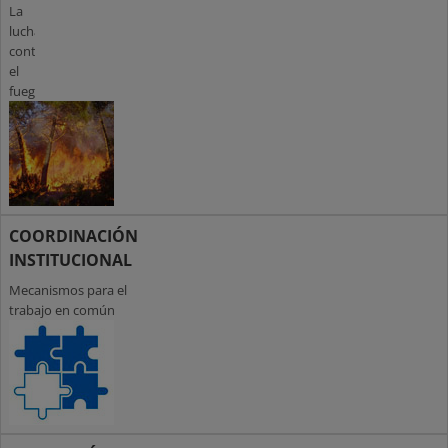
La
lucha
contra
el
fuego
COORDINACIÓN
INSTITUCIONAL
Mecanismos para el
trabajo en común