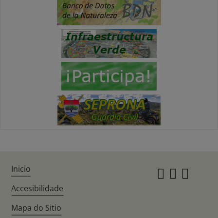
Inicio
Instagr
Twitte
Fac
Accesibilidade
Mapa do Sitio