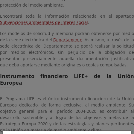
protección del medio ambiente.
Encontrará toda la información relacionada en el apartado
Subvenciones ambientales de interés social
.
Los modelos de solicitud y memoria podrán obtenerse por medio
de la sede electrónica del
Departamento
. Asimismo, a través de la
sede electrónica del Departamento se podrá realizar la solicitud
por medios electrónicos, sin perjuicio de la obligación de
presentar presencialmente aquella documentación justificativa
que deba aportarse mediante originales o copias compulsadas.
Instrumento financiero LIFE+ de la Unión
Europea
El Programa LIFE es el único instrumento financiero de la Unión
Europea dedicado, de forma exclusiva, al medio ambiente. Su
objetivo general para el período 2004-2020 es contribuir al
desarrollo sostenible y al logro de los objetivos y metas de la
Estrategia Europa 2020 y de las estrategias y planes pertinentes
de la Unión en materia de medio ambiente y clima.