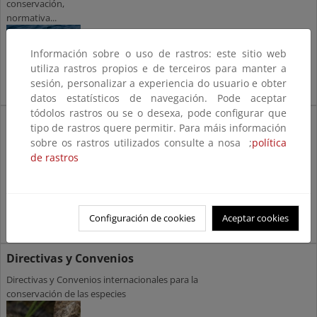
conservación,
normativa...
Información sobre o uso de rastros: este sitio web
utiliza rastros propios e de terceiros para manter a
sesión, personalizar a experiencia do usuario e obter
datos estatísticos de navegación. Pode aceptar
tódolos rastros ou se o desexa, pode configurar que
Conservación ex situ
tipo de rastros quere permitir. Para máis información
Conservación ex situ, programas, reintroducción,
sobre os rastros utilizados consulte a nosa ;
política
parques zoológicos…
de rastros
Configuración de cookies
Aceptar cookies
Directivas y Convenios
Directivas y Convenios internacionales para la
conservación de las especies