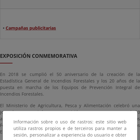
•
Campañas publicitarias
EXPOSICIÓN CONMEMORATIVA
En 2018 se cumplió el 50 aniversario de la creación de la
Estadística General de Incendios Forestales y los 20 años de la
puesta en marcha de los Equipos de Prevención Integral de
Incendios Forestales.
El Ministerio de Agricultura, Pesca y Alimentación celebró una
jornada y organizó una exposición para conmemorar el 50
aniversario de la creación de la Estadística General de Incendios
Información sobre o uso de rastros: este sitio web
Forestales (EGIF) y los 20 años de la puesta en marcha de los
utiliza rastros propios e de terceiros para manter a
Equipos de Prevención Integral de Incendios Forestales (EPRIF).
sesión, personalizar a experiencia do usuario e obter