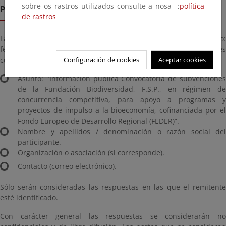
sobre os rastros utilizados consulte a nosa ;
política
Presentación de alegacións
de rastros
Las alegaciones podrán remitirse a la dirección de correo:
feder@fundacion-biodiversidad.es, indicando las siguientes
cuestiones:
Configuración de cookies
Aceptar cookies
Asunto: "Información pública Convocatoria de subvenciones
de la Fundación Biodiversidad, F.S.P., en régimen de
concurrencia competitiva, para apoyo a programas y
proyectos de impulso a la bioeconomía, cofinanciada por el
Fondo Europeo de Desarrollo Regional (FEDER)”.
Nombre y apellidos / denominación o razón social del
participante.
Organización o asociación (si corresponde).
Contacto (correo electrónico).
Sólo serán consideradas las respuestas en las que el remitente
esté identificado.
Con carácter general las respuestas se considerarán no