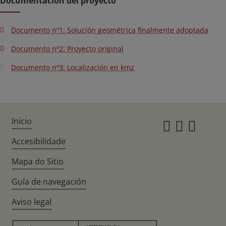
Documentación del proyecto
Documento nº1: Solución geométrica finalmente adoptada
Documento nº2: Proyecto original
Documento nº3: Localización en kmz
Inicio
Instagr
Twitte
Fac
Accesibilidade
Mapa do Sitio
Guía de navegación
Aviso legal