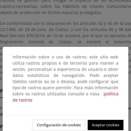
medida de gestión para mitigar el impacto de las actividades
náutico-recreativas sobre los Hábitats de Interés Comunitario
objeto de protección en dichos espacios protegidos.
De conformidad con lo dispuesto en los artículos 42 y 45 de la Ley
22/1988, de 28 de julio, de Costas, y con los artículos 86 y 98 del
Real Decreto 876/2014, de 10 de octubre, por el que se aprueba el
Reglamento General de Costas, se somete el proyecto
«Restauración de hábitats marinos de interés comunitario
mediante la instalación de boyas de amarre en el LIC Penya-
Información sobre o uso de rastros: este sitio web
Segats de la Marina» a un periodo de información pública
utiliza rastros propios e de terceiros para manter a
preceptivo para el trámite de reserva de dominio público
sesión, personalizar a experiencia do usuario e obter
marítimo-terrestre en favor de la Administración General del
datos estatísticos de navegación. Pode aceptar
Estado, necesario para realizar las actuaciones previstas.
tódolos rastros ou se o desexa, pode configurar que
tipo de rastros quere permitir. Para máis información
Prazo de remisión
sobre os rastros utilizados consulte a nosa ;
política
de rastros
Prazo para enviar documentos a partir do día
xoves, 24 de xull
de 2025
ata o día
luns, 08 de setembro de 2025
Configuración de cookies
Aceptar cookies
Presentación de alegacións