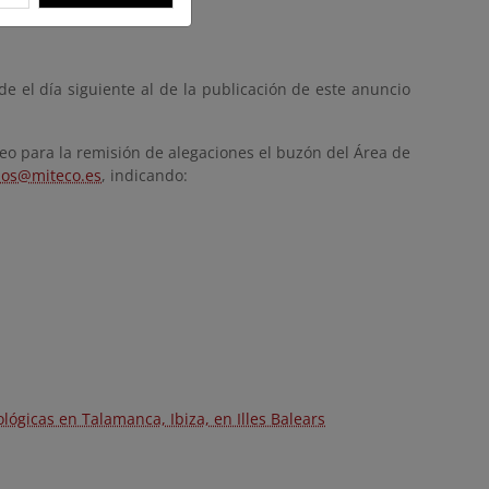
de el día siguiente al de la publicación de este anuncio
eo para la remisión de alegaciones el buzón del Área de
nos@miteco.es
, indicando:
ógicas en Talamanca, Ibiza, en Illes Balears