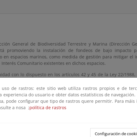
cción General de Biodiversidad Terrestre y Marina (Dirección Ge
tá promoviendo la instalación de fondeos de bajo impacto pa
o en espacios marinos, como medida de gestión para mitigar el im
 Interés Comunitario existentes en dichos espacios.
dad con lo dispuesto en los artículos 42 y 45 de la Ley 22/1988, d
to 876/2014, de 10 de octubre, por el que se aprueba el Reglame
para la instalación de un campo de boyas de amarre ecológicas e
 uso de rastros: este sitio web utiliza rastros propios e de ter
n pública preceptivo para el trámite de reserva de dominio púb
 a experiencia do usuario e obter datos estatísticos de navegación.
 Estado, necesario para realizar las actuaciones previstas.
xa, pode configurar que tipo de rastros quere permitir. Para máis
nsulte a nosa ;
política de rastros
remisión
 enviar documentos a partir do día
mércores, 18 de febreiro de 20
Configuración de cooki