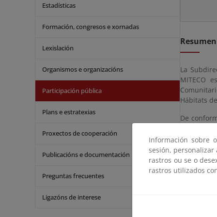
Estadísticas
Formación, congresos e xornadas
Resumen
Lexislación
Organismos e organizacións
La Subdire
MITECO es
Comunitari
Participación pública
Hábitats de
Plans e estratexias
De conformi
Real Decre
Proxectos de cooperación
ejecutivo 
Información sobre o
informació
sesión, personalizar
Publicacións e documentación
General del
rastros ou se o dese
rastros utilizados co
Preguntas frecuentes
Prazo de 
Ligazóns de interese
Prazo para