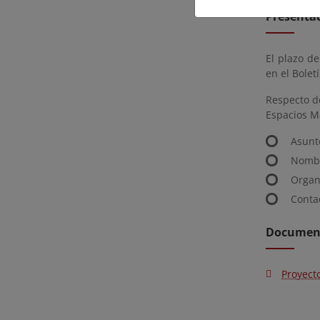
Presentac
El plazo de
en el Boletí
Respecto de
Espacios M
Asunt
Nombr
Organi
Contac
Document
Proyect