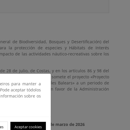
neral de Biodiversidad, Bosques y Desertificación) del
ra la protección de especies y Hábitats de Interés
pacto de las actividades náutico-recreativas sobre los
e 28 de julio, de Costas, y en los artículos 86 y 98 del
nto General de Costas, se somete el proyecto «Proyecto
n Talamanca, Ibiza, en Illes Balears» a un periodo de
ceiros para manter a
lico marítimo-terrestre en favor de la Administración
 Pode aceptar tódolos
 información sobre os
26
ata o día
mércores, 18 de marzo de 2026
es
Aceptar cookies