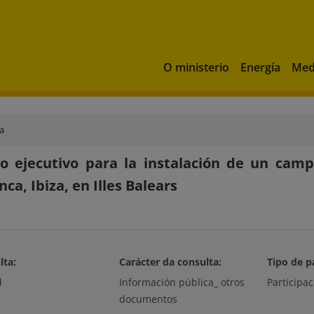
O ministerio
Energía
Med
ca
o ejecutivo para la instalación de un cam
ca, Ibiza, en Illes Balears
lta:
Carácter da consulta:
Tipo de p
d
Información pública_ otros
Participac
documentos