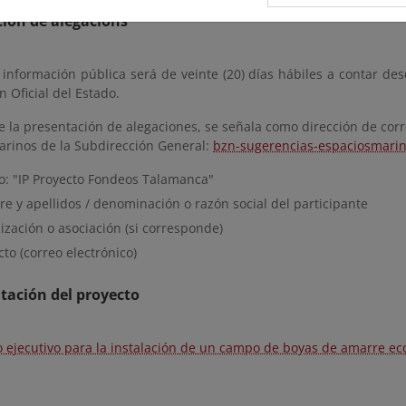
ión de alegacións
 información pública será de veinte (20) días hábiles a contar des
n Oficial del Estado.
 la presentación de alegaciones, se señala como dirección de corr
arinos de la Subdirección General:
bzn-sugerencias-espaciosmari
o: "IP Proyecto Fondeos Talamanca"
e y apellidos / denominación o razón social del participante
zación o asociación (si corresponde)
to (correo electrónico)
ación del proyecto
o ejecutivo para la instalación de un campo de boyas de amarre ecol