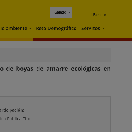
Galego
Buscar
io ambiente
Reto Demográfico
Servizos
Medio ambiente
Servizos
po de boyas de amarre ecológicas en
articipación:
ion Publica Tipo