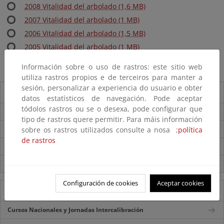
2008 Vitalidad del arbolado (1,6 MB)
2007 Vitalidad del arbolado (1 MB)
2006 Vitalidad del arbolado (1,5 MB)
2005 Vitalidad del arbolado (1 MB)
Información sobre o uso de rastros: este sitio web
utiliza rastros propios e de terceiros para manter a
sesión, personalizar a experiencia do usuario e obter
Descargas
datos estatísticos de navegación. Pode aceptar
tódolos rastros ou se o desexa, pode configurar que
Red de Nivel I - Informes
tipo de rastros quere permitir. Para máis información
Red de Nivel II - Informes
sobre os rastros utilizados consulte a nosa ;
política
de rastros
Descarga de datos de la Red de Nivel I
Descarga de datos de la Red de Nivel II
Configuración de cookies
Aceptar cookies
Acciones Formativas
Cursos Nacionales y Jornadas Intercalibración